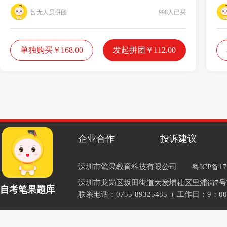
暂无人员拼团
998人已买
单独购买￥168.00
发起拼团￥112.00
企业合作
投诉建议
深圳市笔果教育科技有限公司
粤ICP备17
深圳市龙岗区坂田街道大发埔社区里浦街7号TOD
自考笔果题库
联系电话：0755-89325485（ 工作日：9：00