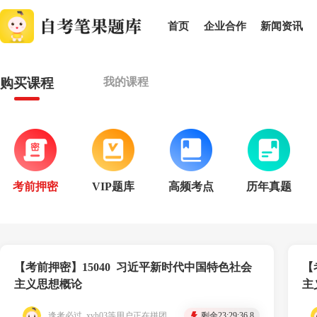
首页
企业合作
新闻资讯
购买课程
我的课程
考前押密
VIP题库
高频考点
历年真题
【考前押密】15040 习近平新时代中国特色社会
【
主义思想概论
主
逢考必过_xvh03等用户正在拼团
剩余
23:29:36.4