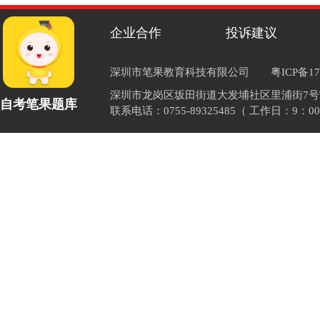
企业合作
投诉建议
深圳市笔果教育科技有限公司
粤ICP备17
深圳市龙岗区坂田街道大发埔社区里浦街7号TOD
自考笔果题库
联系电话：0755-89325485（ 工作日：9：00