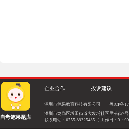
企业合作
投诉建议
深圳市笔果教育科技有限公司
粤ICP备17
深圳市龙岗区坂田街道大发埔社区里浦街7号TOD
自考笔果题库
联系电话：0755-89325485（ 工作日：9：00